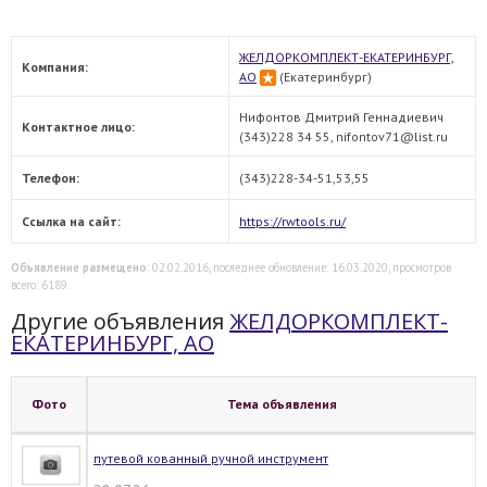
ЖЕЛДОРКОМПЛЕКТ-ЕКАТЕРИНБУРГ,
Компания:
АО
(Екатеринбург)
Нифонтов Дмитрий Геннадиевич
Контактное лицо:
(343)228 34 55, nifontov71@list.ru
Телефон:
(343)228-34-51,53,55
Ссылка на сайт:
https://rwtools.ru/
Объявление размещено
: 02.02.2016, последнее обновление: 16.03.2020, просмотров
всего: 6189.
Другие объявления
ЖЕЛДОРКОМПЛЕКТ-
ЕКАТЕРИНБУРГ, АО
Фото
Тема объявления
путевой кованный ручной инструмент